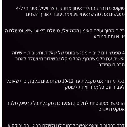
פוקוס: מדובר בתהליך אימון מזוקק, קצר ויעיל. איגדתי ל-4
מפגשים את מה שראיתי שבאמת עובד לאורך השנים
כלים מתוך עולם האימון המנטאלי, מעולם ביצועי-שיא, ומעולם ה-
NLP ותת המודע
4 מפגשי זום לייב + מפגש בונוס של שאלות ותשובות + שיחה
אישית עם כל משתתף. הכל מוקלט בשידור חי ועולה לאתר
חברים מסודר.
בכל מחזור אני מקבלת עד 10-12 משתתפים בלבד, כדי שאוכל
לעבוד עם כל אחד ואחת לעומק
הרכישה מאובטחת לחלוטין. המערכת מקבלת כל כרטיס, מלבד
אמקס ודיינרס
דרך כפתור הווצאפ אפשר לכתוב לנו ולשלם בביט, בפייבוקס או