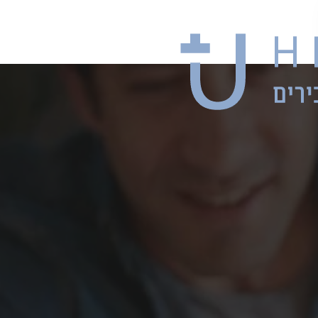
באתר ובשירו
אשר