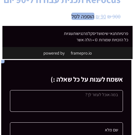
המחיר
המחיר
900
₪
90
₪
הוספה לסל
המקורי
הנוכחי
היה:
הוא:
פרטיות
תנאי שימוש
דיסקלמר
נגישות
עוגיות
₪ 90.
₪ 900.
כל הזכויות שמורות ©
• הלה אשר
powered by
framepro.io
אשמח לענות על כל שאלה :)