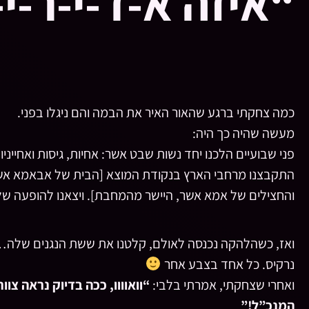
“איזה א-ד-י-ר-י-
כמה צחקתי ברגע שהאור האיר את הבמה והם ניגלו בפני.
מעשה שהיה כך היה:
פני שבועיים הלכנו יחד נשות שבט אשר: אחיות, גיסות ואחייני
התקבצנו מרחבי הארץ בנקודת המוצא [הבית של אבאמא אשר]
והחצילים של אמא אשר, היישר מהמחבת]. ויצאנו להופעה של
ואז, כשהלהקה נכנסה לאולם, קלטנו את ששת הנגנים שלה… כו
נרקיס. כל אחד בצבע אחר
ואחרי שצחקתי, אמרתי בלבי:
“וואוווו, ככה בדיוק נראה צ
המנכ”ל!”