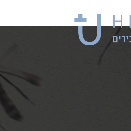
יודע ממה טי
? [חלק 1/4]