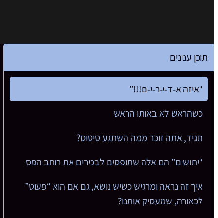
תוכן ענינים
“איזה א-ד-י-ר-י-ם!!!”
כשהראש לא באותו הראש
תגיד, אתה זוכר ממה השתגע טיטוס?
“יתושים” הם אלה שתופסים לבכירים את רוחב הפס
איך זה נראה ומרגיש כשיש נושא, גם אם הוא “פעוט”
לכאורה, שמעסיק אותנו?